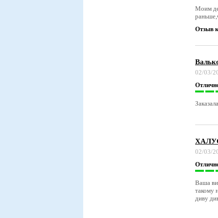
Моим де
раньше,
Отзыв к
Вальк
02/03/2
Отличн
Заказал
ХАЛУ
02/03/2
Отличн
Ваша ви
такому 
диву ди