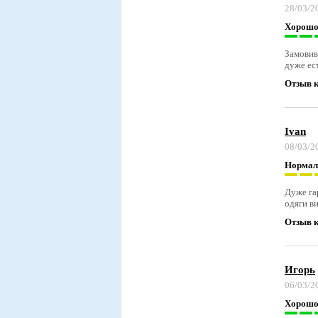
28/03/2
Хорош
Замовив
дуже ес
Отзыв к
Ivan
08/03/2
Нормал
Дуже гар
одяги ви
Отзыв к
Игорь
06/03/2
Хорош