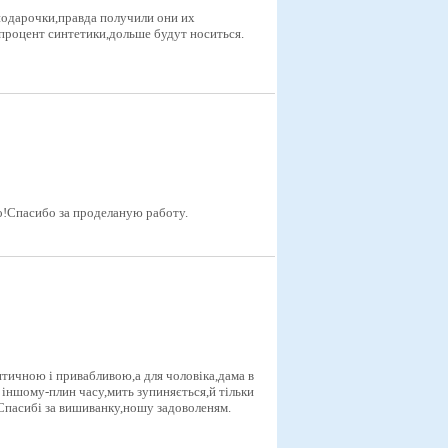
подарочки,правда получили они их
процент синтетики,дольше будут носиться.
о!Спасибо за проделаную работу.
тичною і привабливою,а для чоловіка,дама в
 іншому-плин часу,мить зупиняється,й тільки
Спасибі за вишиванку,ношу задоволеням.