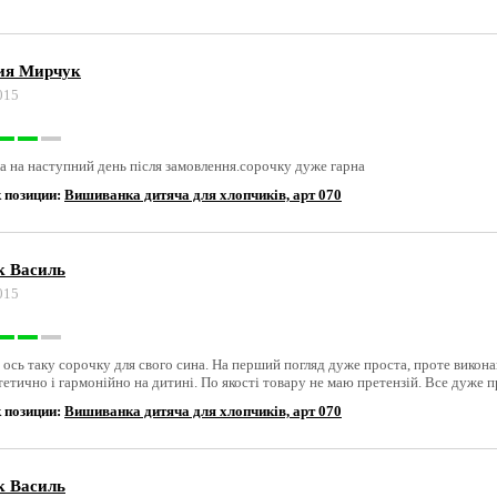
ия Мирчук
015
о
а на наступний день після замовлення.сорочку дуже гарна
 позиции:
Вишиванка дитяча для хлопчиків, арт 070
к Василь
015
о
 ось таку сорочку для свого сина. На перший погляд дуже проста, проте викона
тетично і гармонійно на дитині. По якості товару не маю претензій. Все дуже
 позиции:
Вишиванка дитяча для хлопчиків, арт 070
к Василь