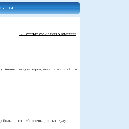
нтакти
→ Оставьте свой отзыв о компании
у.Вишиванка дуже гарна, кольори яскраві.Всім
др большое спасибо,очень довольна.Буду