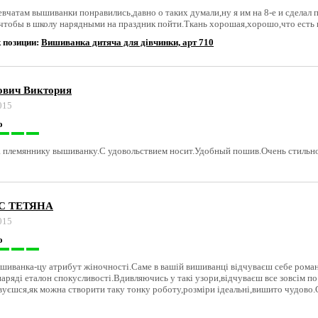
вчатам вышиванки понравились,давно о таких думали,ну я им на 8-е и сделал 
чтобы в школу нарядными на праздник пойти.Ткань хорошая,хорошо,что есть 
 позиции:
Вишиванка дитяча для дівчинки, арт 710
ович Виктория
015
о
а племяннику вышиванку.С удовольствием носит.Удобный пошив.Очень стильн
С ТЕТЯНА
015
о
шиванка-цу атрибут жіночності.Саме в вашій вишиванці відчуваєш себе роман
наряді еталон спокусливості.Вдивляючись у такі узори,відчуваєш все зовсім по
вуєшся,як можна створити таку тонку роботу,розміри ідеальні,вишито чудово.