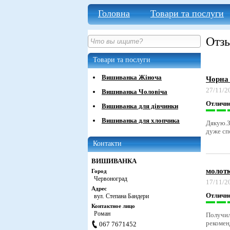
Головна
Товари та послуги
Отз
Товари та послуги
Вишиванка Жіноча
Чорна
27/11/2
Вишиванка Чоловіча
Отличн
Вишиванка для дівчинки
Вишиванка для хлопчика
Дякую.З
дуже сп
Контакти
ВИШИВАНКА
молот
Город
Червоноград
17/11/2
Адрес
Отличн
вул. Степана Бандери
Контактное лицо
Роман
Получил
рекомен
067 7671452