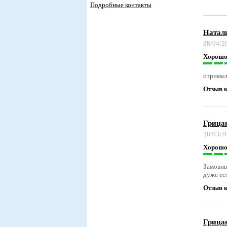
Подробные контакты
Натал
28/04/2
Хорош
отримал
Отзыв к
Грица
28/03/2
Хорош
Замовив
дуже ес
Отзыв к
Грица