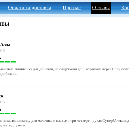
Оплата та доставка
Про нас
Отзывы
Ко
ывы
 Алла
015
о
амовила вишиванку для донечки, на слідуючий день отримала через Нову пошт
одобалась.
ко
015
о
а заказ,вышиванку для мальчика и платье в три четверти рукав.Супер!Алексан
довать друзьям.