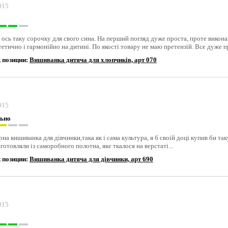
015
о
 ось таку сорочку для свого сина. На перший погляд дуже проста, проте викона
тетично і гармонійно на дитині. По якості товару не маю претензій. Все дуже
 позиции:
Вишиванка дитяча для хлопчиків, арт 070
015
ьно
на вишиванка для дiвчинки,така як i сама культура, я б своiй доцi купив би так
готовляли із саморобного полотна, яке ткалося на верстаті...
 позиции:
Вишиванка дитяча для дівчинки, арт 690
015
о