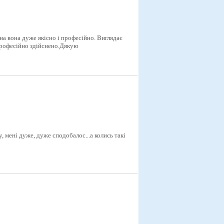
на вона дуже якісно і професійно. Виглядає
 професійно здійснено.Дякую
у, менi дуже, дуже сподобалос...а колись такi