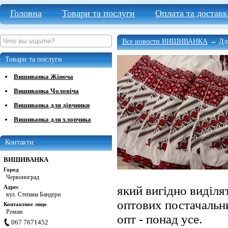
Головна
Товари та послуги
Оплата та доставк
Все новости ВИШИВАНКА
→ Для
Товари та послуги
Вишиванка Жіноча
Вишиванка Чоловіча
Вишиванка для дівчинки
Вишиванка для хлопчика
Контакти
ВИШИВАНКА
Город
Червоноград
Адрес
який вигідно виділя
вул. Степана Бандери
оптових постачальни
Контактное лицо
Роман
опт - понад усе.
067 7671452